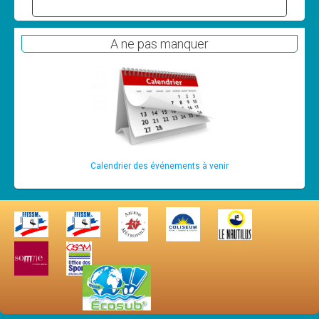
Les News
Dernières nouvelles
A ne pas manquer
Archives
Calendrier
Sorties
Voyages et séjours
Planning piscine
Calendrier des événements à venir
Les formations
Niveau 1
Niveau 2
Niveau 3
Niveau 4
Nitrox