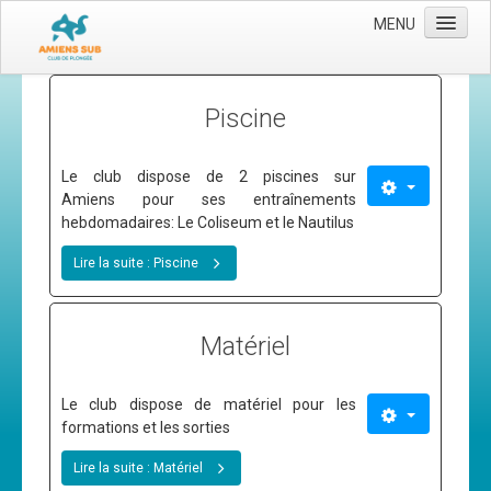
MENU
Accueil
Piscine
Le club
Les moyens
Le club dispose de 2 piscines sur
Amiens pour ses entraînements
L'équipe
hebdomadaires: Le Coliseum et le Nautilus
Le comité directeur
Lire la suite : Piscine
Nos activités
Apnée
Matériel
Baptèmes
Plongée adultes
Le club dispose de matériel pour les
formations et les sorties
Plongée enfants
Lire la suite : Matériel
Adhérer