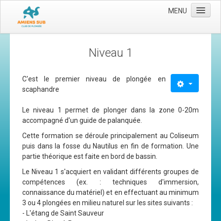
MENU
Accueil
Niveau 1
Le club
Les moyens
C'est le premier niveau de plongée en
scaphandre
L'équipe
Le niveau 1 permet de plonger dans la zone 0-20m
Le comité directeur
accompagné d'un guide de palanquée.
Nos activités
Cette formation se déroule principalement au Coliseum
Apnée
puis dans la fosse du Nautilus en fin de formation. Une
partie théorique est faite en bord de bassin.
Baptèmes
Le Niveau 1 s'acquiert en validant différents groupes de
Plongée adultes
compétences (ex. : techniques d'immersion,
connaissance du matériel) et en effectuant au minimum
Plongée enfants
3 ou 4 plongées en milieu naturel sur les sites suivants :
- L'étang de Saint Sauveur
Adhérer