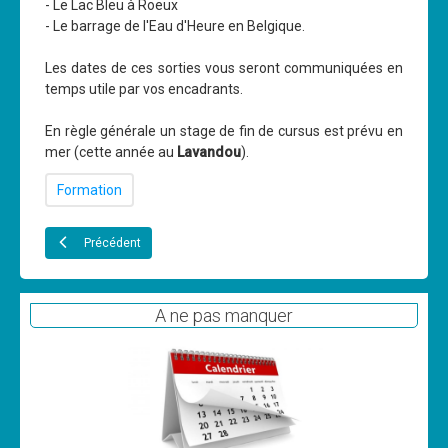
- Le Lac Bleu à Roeux
Les News
- Le barrage de l'Eau d'Heure en Belgique.
Dernières nouvelles
Les dates de ces sorties vous seront communiquées en
temps utile par vos encadrants.
Archives
Calendrier
En règle générale un stage de fin de cursus est prévu en
mer (cette année au
Lavandou
).
Sorties
Formation
Voyages et séjours
Planning piscine
Précédent
Les formations
Niveau 1
A ne pas manquer
Niveau 2
Niveau 3
Niveau 4
Nitrox