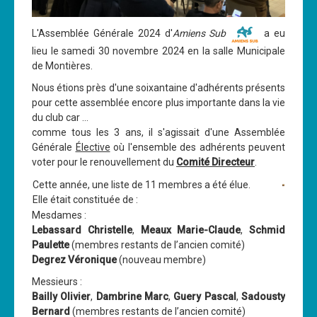
Les News
L'Assemblée Générale 2024 d'
Amiens Sub
a eu
Dernières nouvelles
lieu le samedi 30 novembre 2024 en la salle Municipale
de Montières.
Archives
Nous étions près d'une soixantaine d'adhérents présents
Calendrier
pour cette assemblée encore plus importante dans la vie
Sorties
du club car ...
comme tous les 3 ans, il s'agissait d'une Assemblée
Voyages et séjours
Générale
Élective
où l'ensemble des adhérents peuvent
voter pour le renouvellement du
Comité Directeur
.
Planning piscine
Cette année, une liste de 11 membres a été élue.
Les formations
Elle était constituée de :
Niveau 1
Mesdames :
Lebassard Christelle
,
Meaux Marie-Claude
,
Schmid
Niveau 2
Paulette
(membres restants de l’ancien comité)
Degrez Véronique
(nouveau membre)
Niveau 3
Messieurs :
Niveau 4
Bailly Olivier
,
Dambrine Marc
,
Guery Pascal
,
Sadousty
Bernard
(membres restants de l’ancien comité)
Nitrox