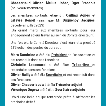
Chasseriaud Olivier
,
Melius Johan
,
Oger Francois
Cours
(nouveaux membres)
Les membres sortants étaient :
Cailliau Agnes
et
Annonces
Lefevre Benoit
(ainsi que Mr
Duquenoy Jacques
,
décédé en juillet 2023)
(Un grand merci aux membres sortants pour leur
engagement et leur travail au sein du Comité directeur !)
Une fois élu, le Comité Directeur s'est réuni et a procédé
à l'élection des postes du bureau :
Marc Dambrine
a été élu
Président
de l’association et
est reconduit dans ses fonctions.
Christelle Lebassard
a été élue
Trésorière
et
reconduite dans ses fonctions.
Olivier Bailly
a été élu
Secrétaire
et est reconduit dans
ses fonctions.
Olivier Chasseriaud
a été élu
Trésorier adjoint
.
Véronique Degrez
a été élue
Secrétaire adjointe
.
Voici une belle équipe renforcée prête à affronter les
prochains défis !