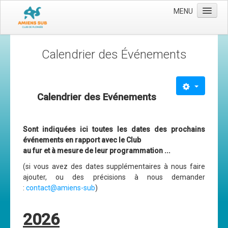
MENU
Accueil
Calendrier des Événements
Le club
Les moyens
Calendrier des Evénements
L'équipe
Le comité directeur
Sont indiquées ici toutes les dates des prochains
Nos activités
événements en rapport avec le Club
Apnée
au fur et à mesure de leur programmation ...
(si vous avez des dates supplémentaires à nous faire
Baptèmes
ajouter, ou des précisions à nous demander
Plongée adultes
:
contact@amiens-sub
)
Plongée enfants
2026
Adhérer