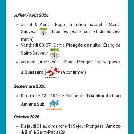
Les News
Juillet / Août 2026
Dernières nouvelles
Juillet & Août : Nage en milieu naturel à Saint-
Archives
Sauveur
(tous les jeudis soir et dimanches
Calendrier
matin)
Vendredi 03/07 : Sortie
Plongée de nuit
à l'Étang de
Sorties
Saint-Sauveur
Voyages et séjours
courant juillet/août : Stage Plongée Explo/Epaves
Planning piscine
à
Ouessant
(à confirmer)
Les formations
Septembre 2026
Niveau 1
Dimanche 13 : 10ème édition du
Triathlon du Lion
Niveau 2
Amiens Sub
Niveau 3
Octobre 2026
Niveau 4
Du jeudi 01 au dimanche 4 : Séjour Plongées "
Amoco
& Bio
" à Saint-Pabu (29)
Nitrox