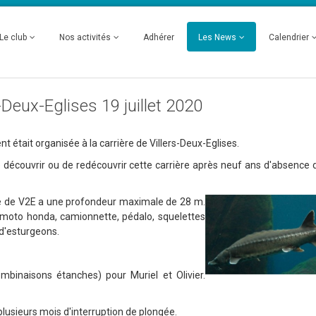
Le club
Nos activités
Adhérer
Les News
Calendrier
s-Deux-Eglises 19 juillet 2020
 était organisée à la carrière de Villers-Deux-Eglises.
e découvrir ou de redécouvrir cette carrière après neuf ans d'absence 
gée de V2E a une profondeur maximale de 28 m.
 moto honda, camionnette, pédalo, squelettes
 d'esturgeons.
binaisons étanches) pour Muriel et Olivier.
plusieurs mois d'interruption de plongée.