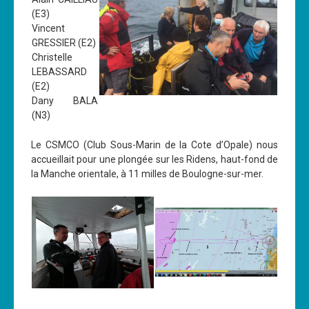
(E3)
Les News
Vincent
Dernières nouvelles
GRESSIER (E2)
Christelle
Archives
LEBASSARD
(E2)
Calendrier
Dany BALA
Sorties
(N3)
Voyages et séjours
Le CSMCO (Club Sous-Marin de la Cote d’Opale) nous
accueillait pour une plongée sur les Ridens, haut-fond de
Planning piscine
la Manche orientale, à 11 milles de Boulogne-sur-mer.
Les formations
Niveau 1
Niveau 2
Niveau 3
Niveau 4
Nitrox