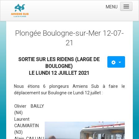
MENU
Accueil
Plongée Boulogne-sur-Mer 12-07-
Le club
21
Les moyens
SORTIE SUR LES RIDENS (LARGE DE
L'équipe
BOULOGNE)
Le comité directeur
LE LUNDI 12 JUILLET 2021
Nos activités
Nous étions 6 plongeurs Amiens Sub à faire le
Apnée
déplacement sur Boulogne ce Lundi 12 juillet :
Baptèmes
Olivier BAILLY
(N4)
Plongée adultes
Laurent
Plongée enfants
CAUMARTIN
(N3)
Adhérer
Alain CAILLIAU