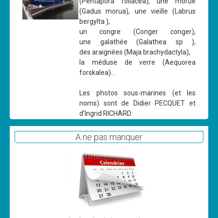
(Pentapora foliacea), une morue
(Gadus morua), une vieille (Labrus
bergylta ),
un congre (Conger conger),
une galathée (Galathea sp ),
des araignées (Maja brachydactyla),
la méduse de verre (Aequorea
forskalea)...
Les photos sous-marines (et les
noms) sont de Didier PECQUET et
d’Ingrid RICHARD.
A ne pas manquer