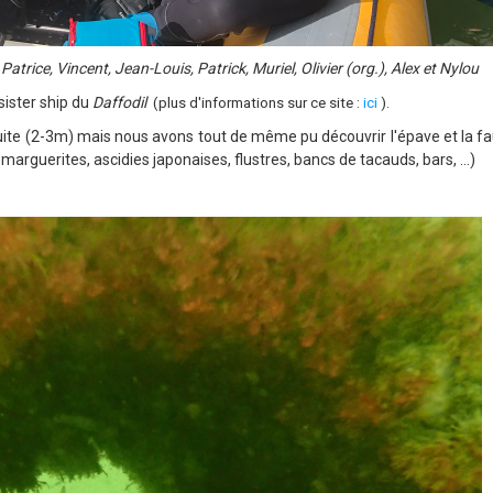
atrice, Vincent, Jean-Louis, Patrick, Muriel,
Olivier (org.), Alex et Nylou
 sister ship du
Daffodil
(plus d'informations sur ce site :
ici
).
réduite (2-3m) mais nous avons tout de même pu découvrir l'épave et la f
rguerites, ascidies japonaises, flustres, bancs de tacauds, bars, ...)