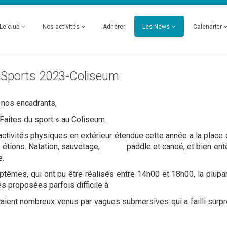
Le club
Nos activités
Adhérer
Les News
Calendrier
 Sports 2023-Coliseum
 nos encadrants,
Faites du sport » au Coliseum.
ités physiques en extérieur étendue cette année a la place d
us étions. Natation, sauvetage,
paddle et canoé, et bien en
e.
mes, qui ont pu être réalisés entre 14h00 et 18h00, la plupar
ités proposées parfois difficile à
ient nombreux venus par vagues submersives qui a failli surpr