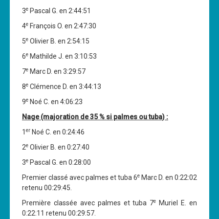
e
3
Pascal G. en 2:44:51
e
4
François O. en 2:47:30
e
5
Olivier B. en 2:54:15
e
6
Mathilde J. en 3:10:53
e
7
Marc D. en 3:29:57
e
8
Clémence D. en 3:44:13
e
9
Noé C. en 4:06:23
Nage (majoration de 35 % si palmes ou tuba) :
er
1
Noé C. en 0:24:46
e
2
Olivier B. en 0:27:40
e
3
Pascal G. en 0:28:00
e
Premier classé avec palmes et tuba 6
Marc D. en 0:22:02
retenu 00:29:45.
e
Première classée avec palmes et tuba 7
Muriel E. en
0:22:11 retenu 00:29:57.