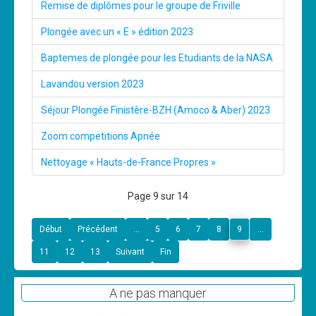
Remise de diplômes pour le groupe de Friville
Plongée avec un « E » édition 2023
Baptemes de plongée pour les Etudiants de la NASA
Lavandou version 2023
Séjour Plongée Finistère-BZH (Amoco & Aber) 2023
Zoom competitions Apnée
Nettoyage « Hauts-de-France Propres »
Page 9 sur 14
Début
Précédent
...
5
6
7
8
9
...
11
12
13
Suivant
Fin
A ne pas manquer