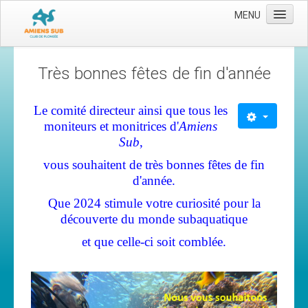
MENU
Accueil
Très bonnes fêtes de fin d'année
Le club
Les moyens
Le comité directeur ainsi que tous les
moniteurs et monitrices d'
Amiens
L'équipe
Sub
,
Le comité directeur
vous souhaitent de très bonnes fêtes de fin
d'année.
Nos activités
Que 2024 stimule votre curiosité pour la
Apnée
découverte du monde subaquatique
Baptèmes
et que celle-ci soit comblée.
Plongée adultes
Plongée enfants
Adhérer