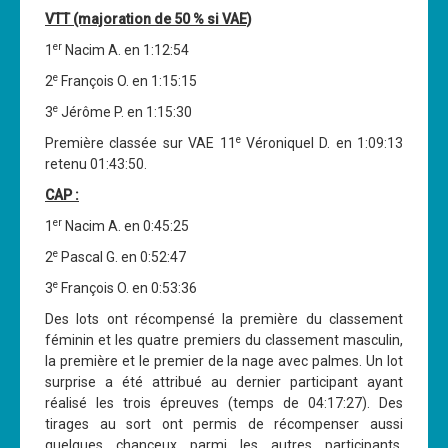
VTT (majoration de 50 % si VAE)
er
1
Nacim A. en 1:12:54
e
2
François O. en 1:15:15
e
3
Jérôme P. en 1:15:30
e
Première classée sur VAE 11
Véroniquel D. en 1:09:13
retenu 01:43:50.
CAP :
er
1
Nacim A. en 0:45:25
e
2
Pascal G. en 0:52:47
e
3
François O. en 0:53:36
Des lots ont récompensé la première du classement
féminin et les quatre premiers du classement masculin,
la première et le premier de la nage avec palmes. Un lot
surprise a été attribué au dernier participant ayant
réalisé les trois épreuves (temps de 04:17:27). Des
tirages au sort ont permis de récompenser aussi
quelques chanceux parmi les autres participants,