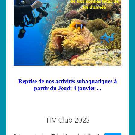
Les News
Dernières nouvelles
Archives
Calendrier
Sorties
Voyages et séjours
Planning piscine
Reprise de nos activités subaquatiques à
Les formations
partir du Jeudi 4 janvier ...
Niveau 1
Niveau 2
Niveau 3
TIV Club 2023
Niveau 4
Nitrox