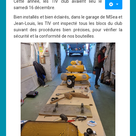
Cette année, les TIV club avaient lieu le
samedi 16 décembre.
Cours
Bien installés et bien éclairés, dans le garage de MSea et
Annonces
Jean-Louis, les TIV ont inspecté tous les blocs du club
suivant des procédures bien précises, pour vérifier la
sécurité et la conformité de nos bouteilles.