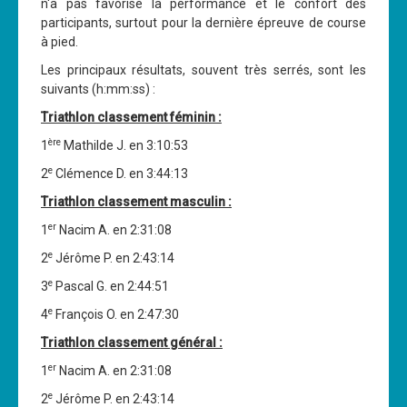
n'a pas favorisé la performance et le confort des
participants, surtout pour la dernière épreuve de course
à pied.
Les principaux résultats, souvent très serrés, sont les
suivants (h:mm:ss) :
Triathlon classement féminin :
ère
1
Mathilde J. en 3:10:53
e
2
Clémence D. en 3:44:13
Triathlon classement masculin :
er
1
Nacim A. en 2:31:08
e
2
Jérôme P. en 2:43:14
e
3
Pascal G. en 2:44:51
e
4
François O. en 2:47:30
Triathlon classement général :
er
1
Nacim A. en 2:31:08
e
2
Jérôme P. en 2:43:14